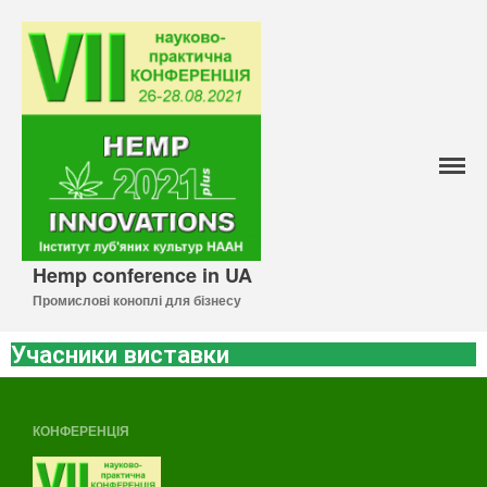
Про VII конференцію
FOTO_VII
Резолюція VII міжнародної
Hemp conference in UA
науково-практичної
конференції
Промислові коноплі для бізнесу
Реєстрація
Учасники виставки
Повна реєстрація
Реєстрація (власний вибір)
Реєстрація (заочна участь)
КОНФЕРЕНЦІЯ
Список учасників
Програма