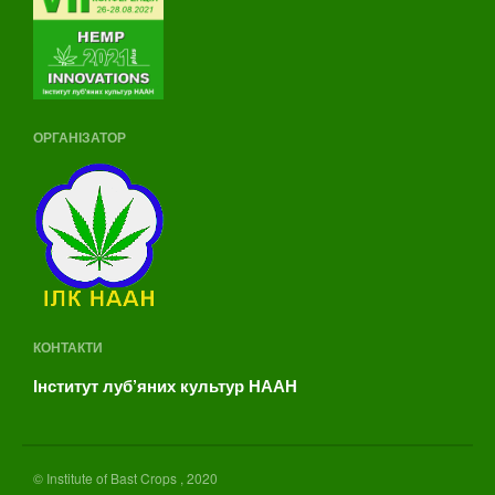
Фотозвіт VI конференції
Учасники виставки
Спонсорство
Партнери
ОРГАНІЗАТОР
Інформаційний бюлетень
конференції
Інформація для довідок
КОНТАКТИ
Інститут луб’яних культур НААН
VI міжнародна науково-
практична конференція
відбулась
© Institute of Bast Crops , 2020