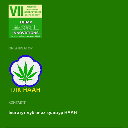
Фотозвіт VI конференції
Учасники виставки
Спонсорство
Партнери
Інформаційний бюлетень
конференції
ОРГАНІЗАТОР
Інформація для довідок
КОНТАКТИ
Інститут луб’яних культур НААН
VI міжнародна науково-
практична конференція
відбулась