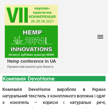
Про VII конференцію
FOTO_VII
Hemp conference in UA
Резолюція VII міжнародної
Промислові коноплі для бізнесу
науково-практичної
конференції
Компанія DevoHome
Реєстрація
Повна реєстрація
Компанія DevoHome
виробляє в Україні
Реєстрація (власний вибір)
натуральний текстиль з конопляного волокна і одяг
Реєстрація (заочна участь)
з конопель – корисні і натуральні речі,
Список учасників