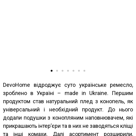
відбулась
Hello world!
A WordPress Commenter
до
Hello world!
DevoHome відроджує суто українське ремесло,
зроблено в Україні – made in Ukraine. Першим
продуктом став натуральний плед з конопель, як
універсальний і необхідний продукт. До нього
додали подушки з конопляним наповнювачем, які
прикрашають інтер’єри та в них не заводяться кліщі
та інші комахи. Далі асортимент розширили,