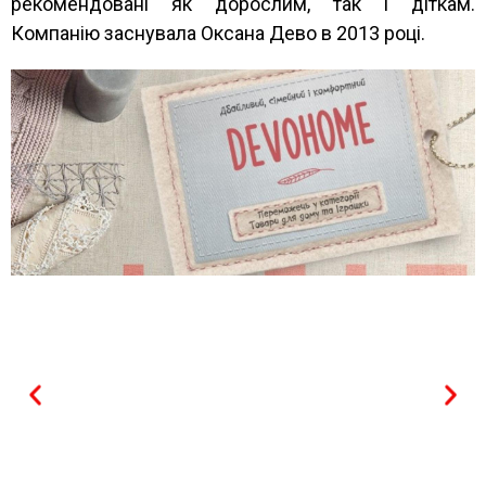
рекомендовані як дорослим, так і діткам.
Програма
Компанію заснувала Оксана Дево в 2013 році.
Фотозвіт VI конференції
Учасники виставки
Спонсорство
Партнери
Інформаційний бюлетень
конференції
Інформація для довідок
VI міжнародна науково-
практична конференція